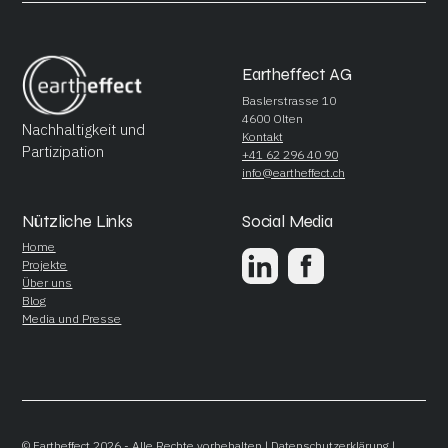
Eartheffect AG
Baslerstrasse 10
4600 Olten
Nachhaltigkeit und
Kontakt
Partizipation
+41 62 296 40 90
info@eartheffect.ch
Nützliche Links
Social Media
Home
Projekte
Über uns
Blog
Media und Presse
© Eartheffect 2026 - Alle Rechte vorbehalten |
Datenschutzerklärung
|